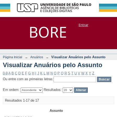
Visualizar Anuários
Repositório
BORE
Entrar
DSpace/Manakin + Corisco
pelo Assunto
→
→
Visualizar Anuários pelo Assunto
Página Inicial
Anuários
Visualizar Anuários pelo Assunto
0-9
A
B
C
D
E
F
G
H
I
J
K
L
M
N
O
P
Q
R
S
T
U
V
W
X
Y
Z
Ou entre com as primeiras letras:
Em ordem:
Resultados:
Resultados 1-17 de 17
Assunto