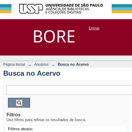
Busca no Acervo
Repositório
BORE
Entrar
DSpace/Manakin + Corisco
→
→
Busca no Acervo
Página Inicial
Anuários
Busca no Acervo
Filtros
Use filtros para refinar os resultados de busca.
Filtros atuais: