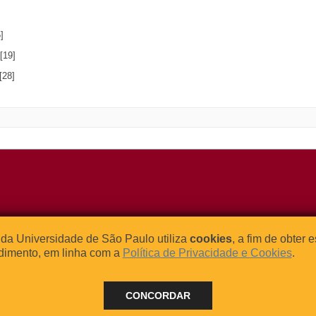
]
[19]
[28]
o Relógio, 109 – Bloco L
Tel: (0xx11) 3091-4195 / (0xx11) 
da Universidade de São Paulo utiliza
cookies
, a fim de obter 
dade Universitária
Fax: (0xx11) 3091-1567
dimento, em linha com a
Política de Privacidade e Cookies
.
– Brasil
E-mail:
atendimento@abcd.usp.br
CONCORDAR
 - 2024 BORE - Bibliotecas de Obras Raras da Universidade de Sã