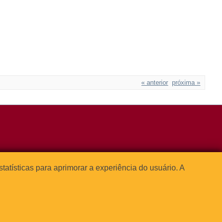
« anterior
próxima »
3091-1541
estatísticas para aprimorar a experiência do usuário. A




o Paulo