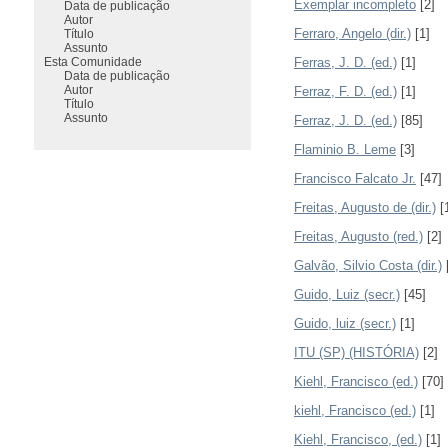
Exemplar incompleto
[2]
Data de publicação
Autor
Ferraro, Angelo (dir.)
[1]
Título
Assunto
Esta Comunidade
Ferras, J. D. (ed.)
[1]
Data de publicação
Autor
Ferraz, F. D. (ed.)
[1]
Título
Assunto
Ferraz, J. D. (ed.)
[85]
Flaminio B. Leme
[3]
Francisco Falcato Jr.
[47]
Freitas, Augusto de (dir.)
[
Freitas, Augusto (red.)
[2]
Galvão, Silvio Costa (dir.)
Guido, Luiz (secr.)
[45]
Guido, luiz (secr.)
[1]
ITU (SP) (HISTÓRIA)
[2]
Kiehl, Francisco (ed.)
[70]
kiehl, Francisco (ed.)
[1]
Kiehl, Francisco, (ed.)
[1]