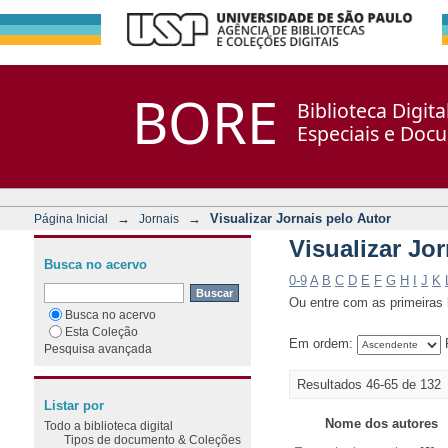
Visualizar Jornais pelo Aut
Repositório DSpace/Manakin + Corisco
BORE
Biblioteca Digit
Especiais e Doc
→
→
Visualizar Jornais pelo Autor
Página Inicial
Jornais
Visualizar Jo
Busca no acervo
0-9
A
B
C
D
E
F
G
H
I
J
K
Ou entre com as primeiras l
Busca no acervo
Esta Coleção
Em ordem:
R
Pesquisa avançada
Resultados 46-65 de 132
Listar por
Nome dos autores
Todo a biblioteca digital
Tipos de documento & Coleções