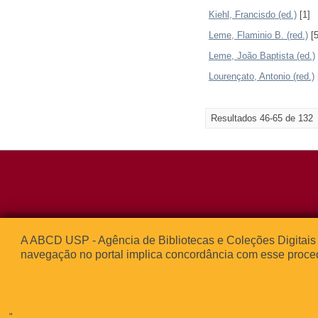
Kiehl, Francisdo (ed.)
[1]
Leme, Flaminio B. (red.)
[5
Leme, João Baptista (ed.)
Lourençato, Antonio (red.)
Resultados 46-65 de 132
Rua da Praça d
A ABCD USP - Agência de Bibliotecas e Coleções Digitais 
05508-050 – Ci
navegação no portal implica concordância com esse proce
São Paulo, SP 
© 2013
"