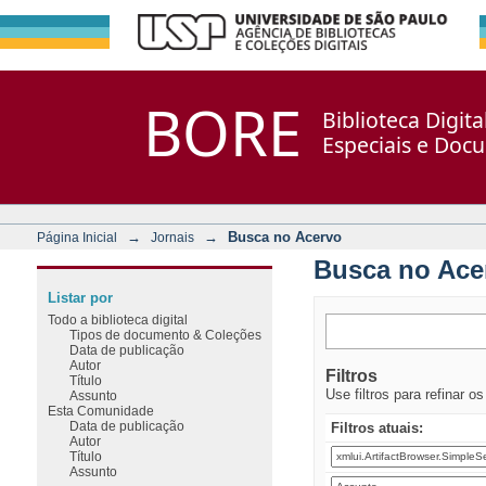
Busca no Acervo
Repositório DSpace/Manakin + Corisco
BORE
Biblioteca Digit
Especiais e Doc
→
→
Busca no Acervo
Página Inicial
Jornais
Busca no Ace
Listar por
Todo a biblioteca digital
Tipos de documento & Coleções
Data de publicação
Autor
Filtros
Título
Use filtros para refinar o
Assunto
Esta Comunidade
Data de publicação
Filtros atuais:
Autor
Título
Assunto