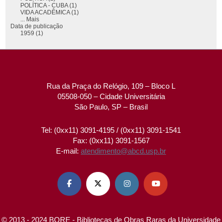
POLÍTICA - CUBA (1)
VIDA ACADÊMICA (1)
... Mais
Data de publicação
1959 (1)
Rua da Praça do Relógio, 109 – Bloco L
05508-050 – Cidade Universitária
São Paulo, SP – Brasil
Tel: (0xx11) 3091-4195 / (0xx11) 3091-1541
Fax: (0xx11) 3091-1567
E-mail:
atendimento@abcd.usp.br




© 2013 - 2024 BORE - Bibliotecas de Obras Raras da Universidade