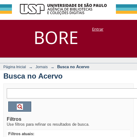
Busca no Acervo
Repositório
BORE
Entrar
DSpace/Manakin + Corisco
→
→
Busca no Acervo
Página Inicial
Jornais
Busca no Acervo
Filtros
Use filtros para refinar os resultados de busca.
Filtros atuais: