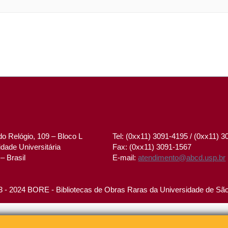
o Relógio, 109 – Bloco L
Tel: (0xx11) 3091-4195 / (0xx11) 
dade Universitária
Fax: (0xx11) 3091-1567
– Brasil
E-mail:
atendimento@abcd.usp.br
 - 2024 BORE - Bibliotecas de Obras Raras da Universidade de Sã