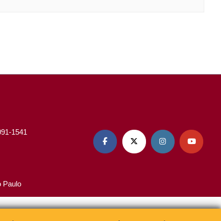
3091-1541




o Paulo