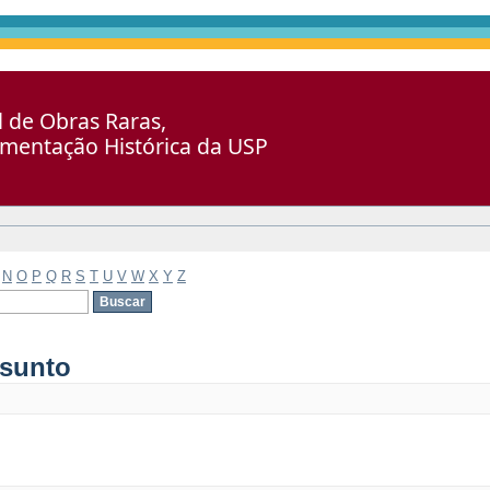
al de Obras Raras,
umentação Histórica da USP
N
O
P
Q
R
S
T
U
V
W
X
Y
Z
ssunto