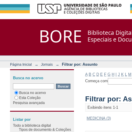
Filtrar por: Assunto
Repositório DSpace/Manakin + Corisco
BORE
Biblioteca Digit
Especiais e Doc
→
→
Filtrar por: Assunto
Página Inicial
Jornais
A
B
C
D
E
F
G
H
I
J
K
L
M
Busca no acervo
Começa com
Busca no acervo
Filtrar por: A
Esta Coleção
Pesquisa avançada
Exibindo itens 1-1
MEDICINA (3)
Listar por
Todo a biblioteca digital
Tipos de documento & Coleções