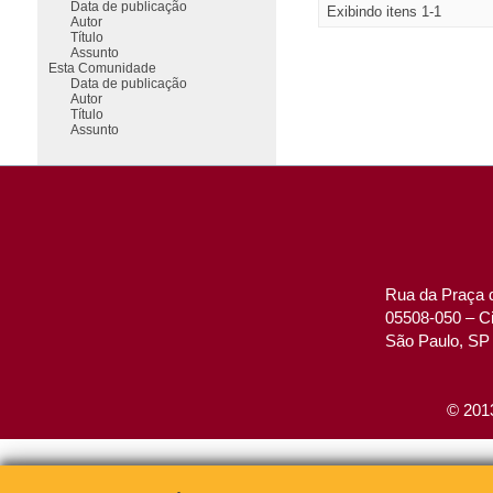
Data de publicação
Exibindo itens 1-1
Autor
Título
Assunto
Esta Comunidade
Data de publicação
Autor
Título
Assunto
Rua da Praça d
05508-050 – Ci
São Paulo, SP 
© 2013