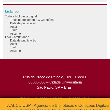
Listar por
Todo a biblioteca digital
Tipos de documento & Coleções
Data de publicação
Autor
Título
Assunto
Esta Comunidade
Data de publicação
Autor
Título
Assunto
Rua da Praça do Relógio, 109 – Bloco L
05508-050 – Cidade Universitária
São Paulo, SP – Brasil
Tel: (0xx11) 3091-4195 / (0xx11) 3091-1541
Fax: (0xx11) 3091-1567
A ABCD USP - Agência de Bibliotecas e Coleções Digitais
E-mail:
atendimento@abcd.usp.br