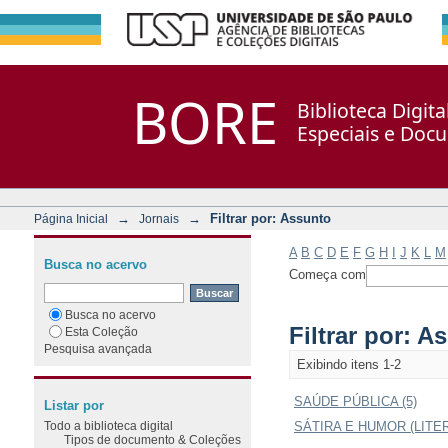
Filtrar por: Assunto
Repositório DSpace/Manakin + Corisco
BORE
Biblioteca Digit
Especiais e Doc
→
→
Filtrar por: Assunto
Página Inicial
Jornais
A
B
C
D
E
F
G
H
I
J
K
L
M
Busca no acervo
Começa com
Busca no acervo
Filtrar por: A
Esta Coleção
Pesquisa avançada
Exibindo itens 1-2
SAÚDE PÚBLICA (5)
Listar por
Todo a biblioteca digital
SÁTIRA E HUMOR (LITER
Tipos de documento & Coleções