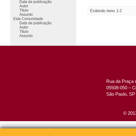
Data de publicação
Autor
Título
Exibindo itens 1-2
Assunto
Esta Comunidade
Data de publicação
Autor
Título
Assunto
Rua da Praça d
05508-050 – Ci
São Paulo, SP 
© 2013