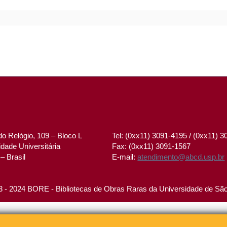
o Relógio, 109 – Bloco L
Tel: (0xx11) 3091-4195 / (0xx11) 
dade Universitária
Fax: (0xx11) 3091-1567
– Brasil
E-mail:
atendimento@abcd.usp.br
 - 2024 BORE - Bibliotecas de Obras Raras da Universidade de Sã