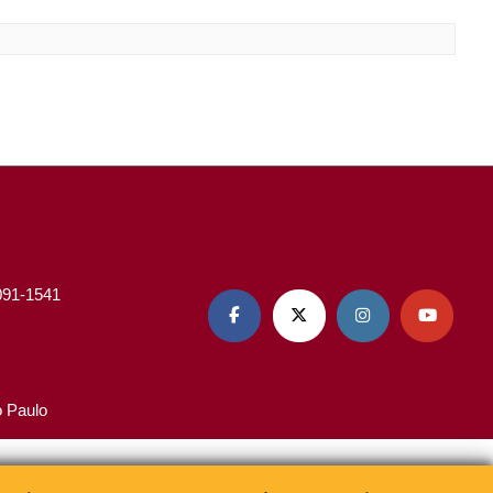
3091-1541




o Paulo