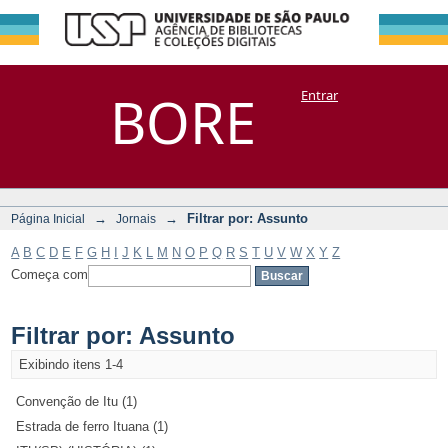
Filtrar por:
Repositório
BORE
Entrar
DSpace/Manakin + Corisco
Assunto
→
→
Filtrar por: Assunto
Página Inicial
Jornais
A
B
C
D
E
F
G
H
I
J
K
L
M
N
O
P
Q
R
S
T
U
V
W
X
Y
Z
Começa com
Filtrar por: Assunto
Exibindo itens 1-4
Convenção de Itu (1)
Estrada de ferro Ituana (1)