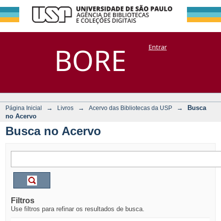
Busca no Acervo
Repositório
BORE
Entrar
DSpace/Manakin + Corisco
→
→
→
Busca
Página Inicial
Livros
Acervo das Bibliotecas da USP
no Acervo
Busca no Acervo
Filtros
Use filtros para refinar os resultados de busca.