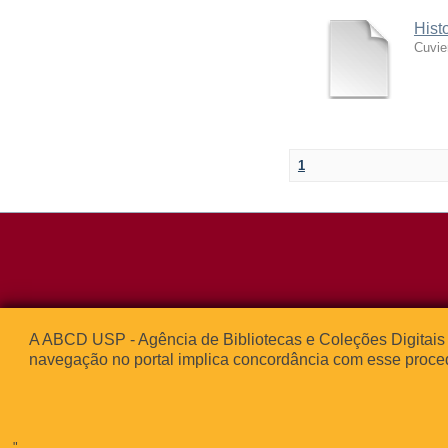
Hist
Cuvie
1
Rua da Praça d
A ABCD USP - Agência de Bibliotecas e Coleções Digitais 
05508-050 – Ci
navegação no portal implica concordância com esse proce
São Paulo, SP 
© 2013
"