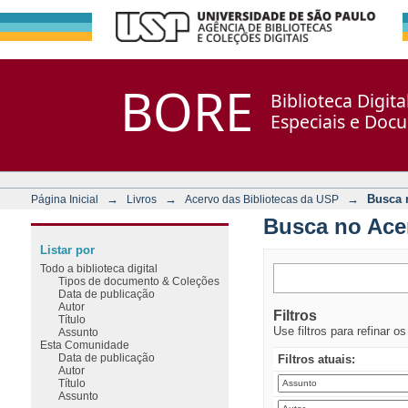
Busca no Acervo
Repositório DSpace/Manakin + Corisco
BORE
Biblioteca Digit
Especiais e Doc
→
→
→
Busca 
Página Inicial
Livros
Acervo das Bibliotecas da USP
Busca no Ace
Listar por
Todo a biblioteca digital
Tipos de documento & Coleções
Data de publicação
Autor
Filtros
Título
Use filtros para refinar o
Assunto
Esta Comunidade
Data de publicação
Filtros atuais:
Autor
Título
Assunto