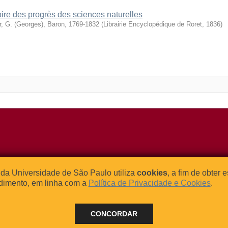
oire des progrès des sciences naturelles
r, G. (Georges), Baron, 1769-1832
(
Librairie Encyclopédique de Roret
,
1836
)
o Relógio, 109 – Bloco L
Tel: (0xx11) 3091-4195 / (0xx11) 
da Universidade de São Paulo utiliza
cookies
, a fim de obter 
dade Universitária
Fax: (0xx11) 3091-1567
dimento, em linha com a
Política de Privacidade e Cookies
.
– Brasil
E-mail:
atendimento@abcd.usp.br
CONCORDAR
 - 2024 BORE - Bibliotecas de Obras Raras da Universidade de Sã