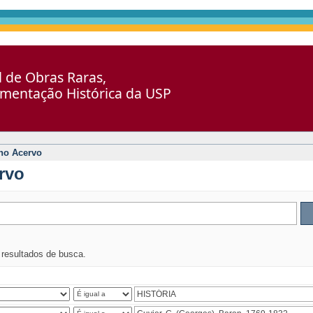
al de Obras Raras,
umentação Histórica da USP
no Acervo
rvo
s resultados de busca.