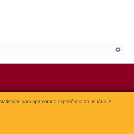
3091-1541
estatísticas para aprimorar a experiência do usuário. A




o Paulo