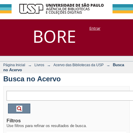
Busca no Acervo
Repositório
BORE
Entrar
DSpace/Manakin + Corisco
→
→
→
Busca
Página Inicial
Livros
Acervo das Bibliotecas da USP
no Acervo
Busca no Acervo
Filtros
Use filtros para refinar os resultados de busca.