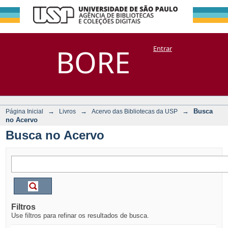
Busca no Acervo
Repositório
BORE
Entrar
DSpace/Manakin + Corisco
→
→
→
Busca
Página Inicial
Livros
Acervo das Bibliotecas da USP
no Acervo
Busca no Acervo
Filtros
Use filtros para refinar os resultados de busca.