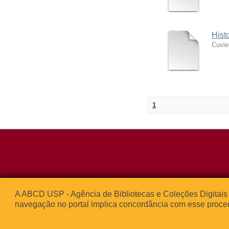
Hist
Cuvie
1
Rua da Praça d
A ABCD USP - Agência de Bibliotecas e Coleções Digitais 
05508-050 – Ci
navegação no portal implica concordância com esse proce
São Paulo, SP 