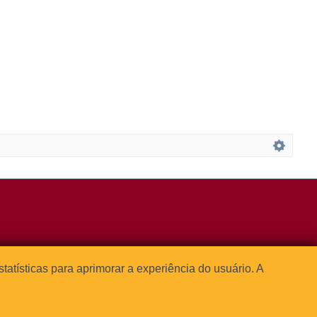
3091-1541
estatísticas para aprimorar a experiência do usuário. A



