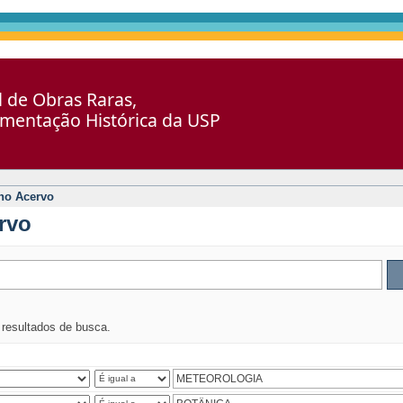
al de Obras Raras,
umentação Histórica da USP
no Acervo
rvo
s resultados de busca.