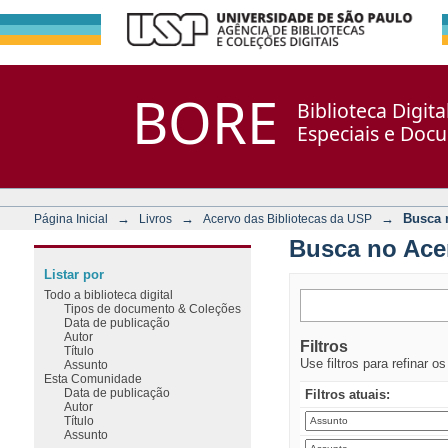
Busca no Acervo
Repositório DSpace/Manakin + Corisco
BORE
Biblioteca Digit
Especiais e Doc
→
→
→
Busca 
Página Inicial
Livros
Acervo das Bibliotecas da USP
Busca no Ace
Listar por
Todo a biblioteca digital
Tipos de documento & Coleções
Data de publicação
Autor
Filtros
Título
Use filtros para refinar o
Assunto
Esta Comunidade
Data de publicação
Filtros atuais:
Autor
Título
Assunto