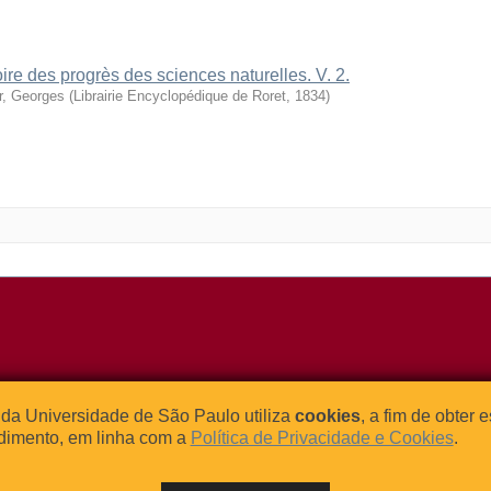
oire des progrès des sciences naturelles. V. 2.
r, Georges
(
Librairie Encyclopédique de Roret
,
1834
)
o Relógio, 109 – Bloco L
Tel: (0xx11) 3091-4195 / (0xx11) 
da Universidade de São Paulo utiliza
cookies
, a fim de obter 
dade Universitária
Fax: (0xx11) 3091-1567
dimento, em linha com a
Política de Privacidade e Cookies
.
– Brasil
E-mail:
atendimento@abcd.usp.br