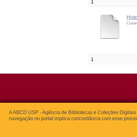
1
Hist
Cuvie
1
Rua da Praça d
A ABCD USP - Agência de Bibliotecas e Coleções Digitais 
05508-050 – Ci
navegação no portal implica concordância com esse proce
São Paulo, SP 