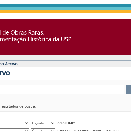
al de Obras Raras,
umentação Histórica da USP
no Acervo
rvo
s resultados de busca.