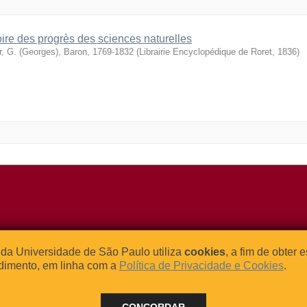
oire des progrès des sciences naturelles
r, G. (Georges), Baron, 1769-1832
(
Librairie Encyclopédique de Roret
,
1836
)
o Relógio, 109 – Bloco L
Tel: (0xx11) 3091-4195 / (0xx11) 
da Universidade de São Paulo utiliza
cookies
, a fim de obter 
dade Universitária
Fax: (0xx11) 3091-1567
dimento, em linha com a
Política de Privacidade e Cookies
.
– Brasil
E-mail:
atendimento@abcd.usp.br
CONCORDAR