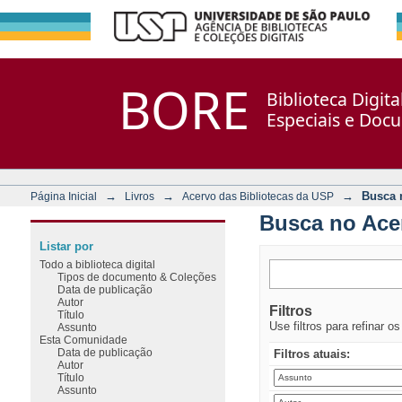
Busca no Acervo
Repositório DSpace/Manakin + Corisco
BORE
Biblioteca Digit
Especiais e Doc
→
→
→
Busca 
Página Inicial
Livros
Acervo das Bibliotecas da USP
Busca no Ace
Listar por
Todo a biblioteca digital
Tipos de documento & Coleções
Data de publicação
Autor
Filtros
Título
Use filtros para refinar o
Assunto
Esta Comunidade
Data de publicação
Filtros atuais:
Autor
Título
Assunto