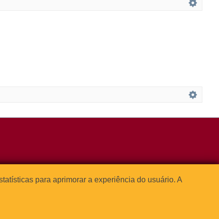
3091-1541
estatísticas para aprimorar a experiência do usuário. A



