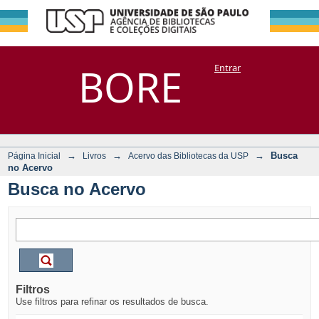
Busca no Acervo
Repositório
BORE
Entrar
DSpace/Manakin + Corisco
→
→
→
Busca
Página Inicial
Livros
Acervo das Bibliotecas da USP
no Acervo
Busca no Acervo
Filtros
Use filtros para refinar os resultados de busca.