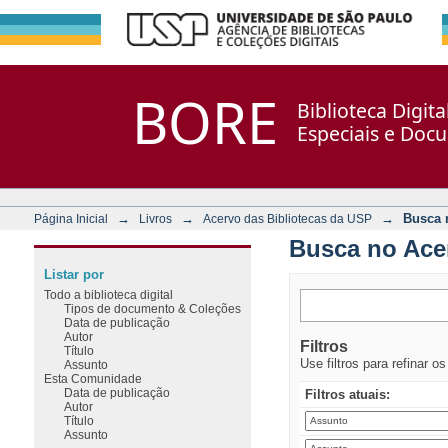
Busca no Acervo
Repositório DSpace/Manakin + Corisco
BORE
Biblioteca Digit
Especiais e Doc
→
→
→
Busca 
Página Inicial
Livros
Acervo das Bibliotecas da USP
Busca no Ace
Listar por
Todo a biblioteca digital
Tipos de documento & Coleções
Data de publicação
Autor
Filtros
Título
Use filtros para refinar o
Assunto
Esta Comunidade
Data de publicação
Filtros atuais:
Autor
Título
Assunto