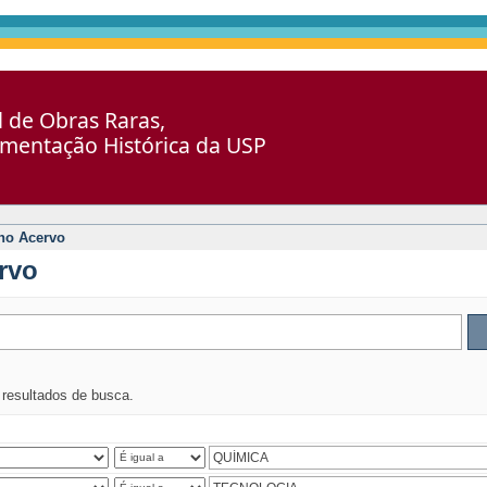
al de Obras Raras,
umentação Histórica da USP
no Acervo
rvo
s resultados de busca.