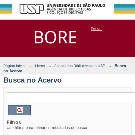
Busca no Acervo
Repositório
BORE
Entrar
DSpace/Manakin + Corisco
→
→
→
Busca
Página Inicial
Livros
Acervo das Bibliotecas da USP
no Acervo
Busca no Acervo
Filtros
Use filtros para refinar os resultados de busca.