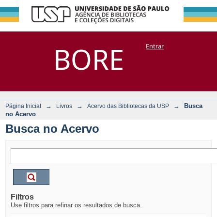
Busca no Acervo
Repositório
BORE
Entrar
DSpace/Manakin + Corisco
→
→
→
Busca
Página Inicial
Livros
Acervo das Bibliotecas da USP
no Acervo
Busca no Acervo
Filtros
Use filtros para refinar os resultados de busca.