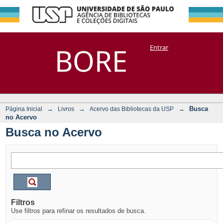
Busca no Acervo
Repositório
BORE
Entrar
DSpace/Manakin + Corisco
→
→
→
Busca
Página Inicial
Livros
Acervo das Bibliotecas da USP
no Acervo
Busca no Acervo
Filtros
Use filtros para refinar os resultados de busca.