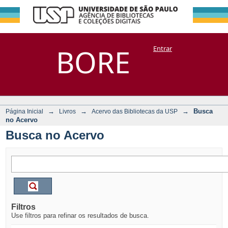
Busca no Acervo
Repositório
BORE
Entrar
DSpace/Manakin + Corisco
→
→
→
Busca
Página Inicial
Livros
Acervo das Bibliotecas da USP
no Acervo
Busca no Acervo
Filtros
Use filtros para refinar os resultados de busca.