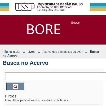
Busca no Acervo
Repositório
BORE
Entrar
DSpace/Manakin + Corisco
→
→
→
Busca
Página Inicial
Livros
Acervo das Bibliotecas da USP
no Acervo
Busca no Acervo
Filtros
Use filtros para refinar os resultados de busca.