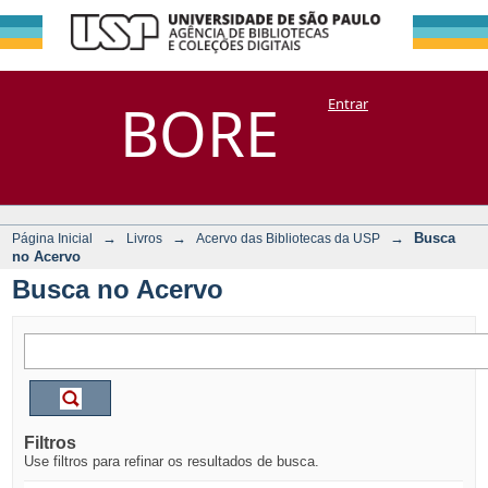
Busca no Acervo
Repositório
BORE
Entrar
DSpace/Manakin + Corisco
→
→
→
Busca
Página Inicial
Livros
Acervo das Bibliotecas da USP
no Acervo
Busca no Acervo
Filtros
Use filtros para refinar os resultados de busca.