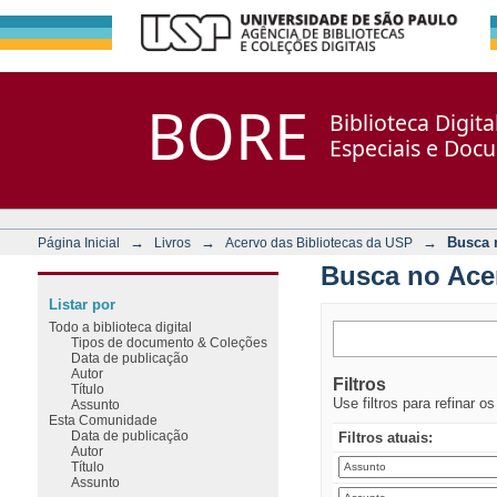
Busca no Acervo
Repositório DSpace/Manakin + Corisco
BORE
Biblioteca Digit
Especiais e Doc
→
→
→
Busca 
Página Inicial
Livros
Acervo das Bibliotecas da USP
Busca no Ace
Listar por
Todo a biblioteca digital
Tipos de documento & Coleções
Data de publicação
Autor
Filtros
Título
Use filtros para refinar o
Assunto
Esta Comunidade
Data de publicação
Filtros atuais:
Autor
Título
Assunto