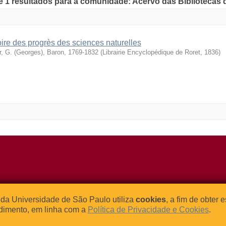
de 1 resultados para a comunidade: Acervo das Bibliotecas
oire des progrès des sciences naturelles
r, G. (Georges), Baron, 1769-1832
(
Librairie Encyclopédique de Roret
,
1836
)
o Relógio, 109 – Bloco L
Tel: (0xx11) 3091-4195 / (0xx11) 
da Universidade de São Paulo utiliza
cookies
, a fim de obter 
dade Universitária
Fax: (0xx11) 3091-1567
dimento, em linha com a
Política de Privacidade e Cookies
.
– Brasil
E-mail:
atendimento@abcd.usp.br