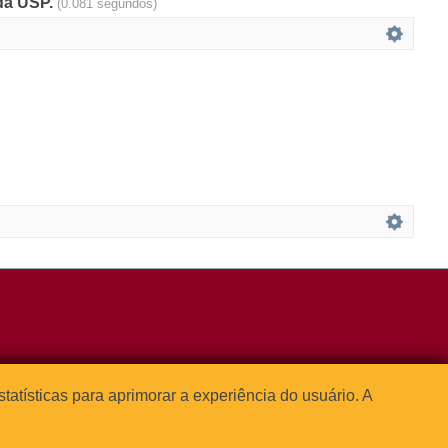
 da USP.
(0.081 segundos)
3091-1541
estatísticas para aprimorar a experiência do usuário. A



