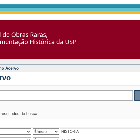
al de Obras Raras,
umentação Histórica da USP
no Acervo
rvo
s resultados de busca.