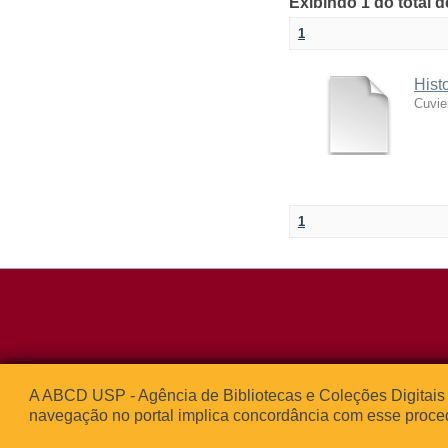
Exibindo 1 do total 
1
Hist
Cuvie
1
Rua da Praça d
A ABCD USP - Agência de Bibliotecas e Coleções Digitais 
05508-050 – Ci
navegação no portal implica concordância com esse proce
São Paulo, SP 