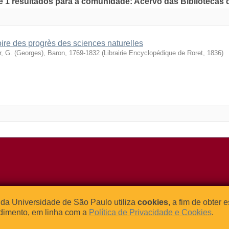
de 1 resultados para a comunidade: Acervo das Bibliotecas
oire des progrès des sciences naturelles
r, G. (Georges), Baron, 1769-1832
(
Librairie Encyclopédique de Roret
,
1836
)
o Relógio, 109 – Bloco L
Tel: (0xx11) 3091-4195 / (0xx11) 
da Universidade de São Paulo utiliza
cookies
, a fim de obter 
dade Universitária
Fax: (0xx11) 3091-1567
dimento, em linha com a
Política de Privacidade e Cookies
.
– Brasil
E-mail:
atendimento@abcd.usp.br