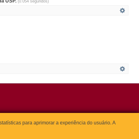
 da USP.
(0.054 segundos)
3091-1541
estatísticas para aprimorar a experiência do usuário. A



