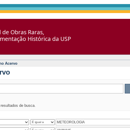
al de Obras Raras,
umentação Histórica da USP
no Acervo
rvo
s resultados de busca.