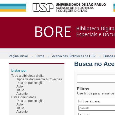
Busca no Acervo
Repositório DSpace/Manakin + Corisco
BORE
Biblioteca Digit
Especiais e Doc
→
→
→
Busca 
Página Inicial
Livros
Acervo das Bibliotecas da USP
Busca no Ace
Listar por
Todo a biblioteca digital
Tipos de documento & Coleções
Data de publicação
Autor
Filtros
Título
Use filtros para refinar o
Assunto
Esta Comunidade
Data de publicação
Filtros atuais:
Autor
Título
Assunto