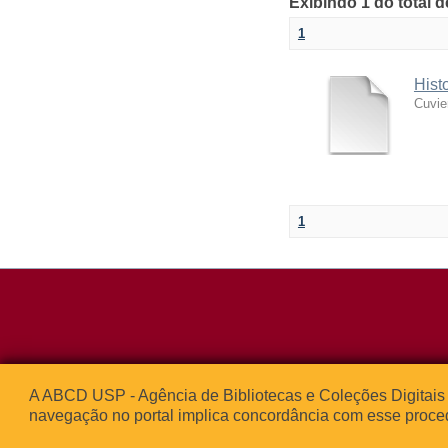
Exibindo 1 do total 
1
Hist
Cuvie
1
Rua da Praça d
A ABCD USP - Agência de Bibliotecas e Coleções Digitais 
05508-050 – Ci
navegação no portal implica concordância com esse proce
São Paulo, SP 