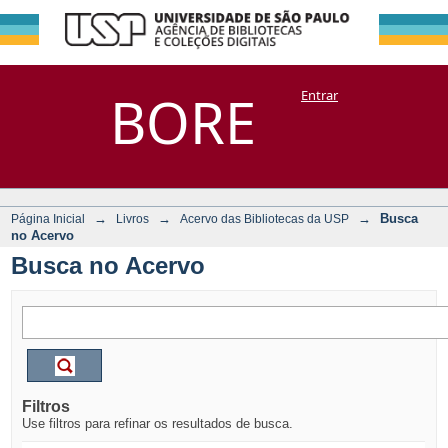
Busca no Acervo
Repositório
BORE
Entrar
DSpace/Manakin + Corisco
→
→
→
Busca
Página Inicial
Livros
Acervo das Bibliotecas da USP
no Acervo
Busca no Acervo
Filtros
Use filtros para refinar os resultados de busca.