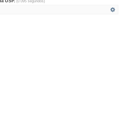
 da USP.
(0.095 segundos)