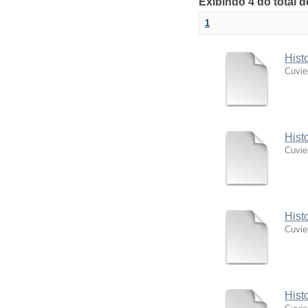
Exibindo 4 do total 
1
Hist
Cuvie
Hist
Cuvie
Hist
Cuvie
Hist