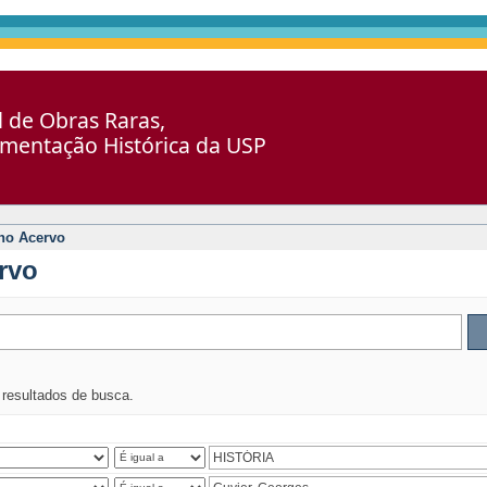
al de Obras Raras,
umentação Histórica da USP
no Acervo
rvo
s resultados de busca.