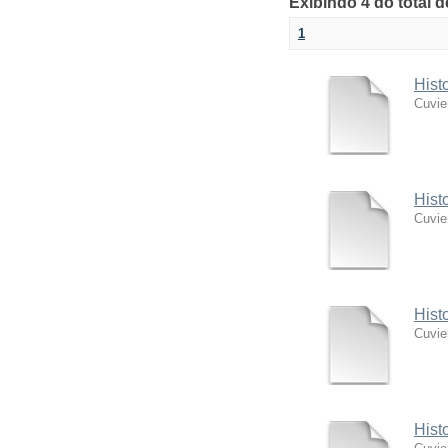
Exibindo 4 do total 
1
Hist
Cuvie
Hist
Cuvie
Hist
Cuvie
Hist