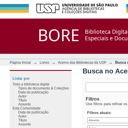
Busca no Acervo
Repositório DSpace/Manakin + Corisco
BORE
Biblioteca Digit
Especiais e Doc
→
→
→
Busca 
Página Inicial
Livros
Acervo das Bibliotecas da USP
Busca no Ace
Listar por
Todo a biblioteca digital
Tipos de documento & Coleções
Data de publicação
Autor
Filtros
Título
Use filtros para refinar o
Assunto
Esta Comunidade
Data de publicação
Filtros atuais:
Autor
Título
Assunto