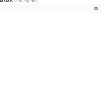
 da USP.
(0.096 segundos)