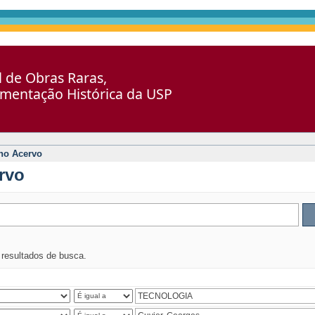
al de Obras Raras,
umentação Histórica da USP
no Acervo
rvo
s resultados de busca.