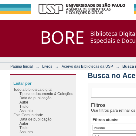
Busca no Acervo
Repositório DSpace/Manakin + Corisco
BORE
Biblioteca Digit
Especiais e Doc
→
→
→
Busca 
Página Inicial
Livros
Acervo das Bibliotecas da USP
Busca no Ace
Listar por
Todo a biblioteca digital
Tipos de documento & Coleções
Data de publicação
Autor
Filtros
Título
Use filtros para refinar o
Assunto
Esta Comunidade
Data de publicação
Filtros atuais:
Autor
Título
Assunto