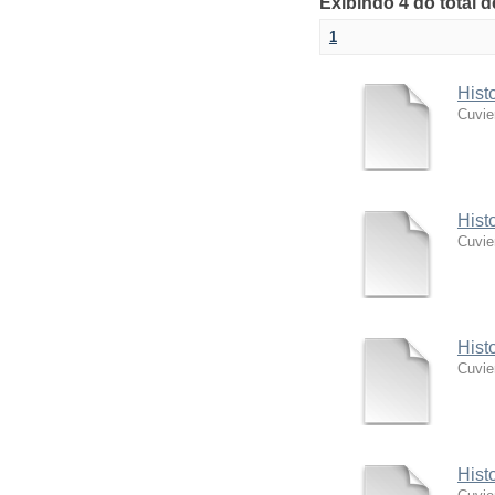
Exibindo 4 do total 
1
Hist
Cuvie
Hist
Cuvie
Hist
Cuvie
Hist