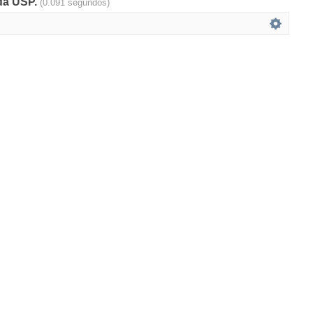
 da USP.
(0.091 segundos)