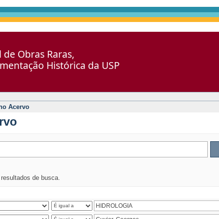
al de Obras Raras,
umentação Histórica da USP
no Acervo
rvo
s resultados de busca.