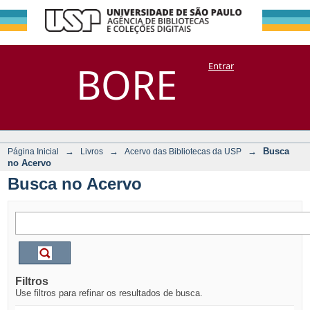
Busca no Acervo
Repositório
BORE
Entrar
DSpace/Manakin + Corisco
→
→
→
Busca
Página Inicial
Livros
Acervo das Bibliotecas da USP
no Acervo
Busca no Acervo
Filtros
Use filtros para refinar os resultados de busca.