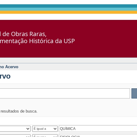
al de Obras Raras,
umentação Histórica da USP
no Acervo
rvo
s resultados de busca.