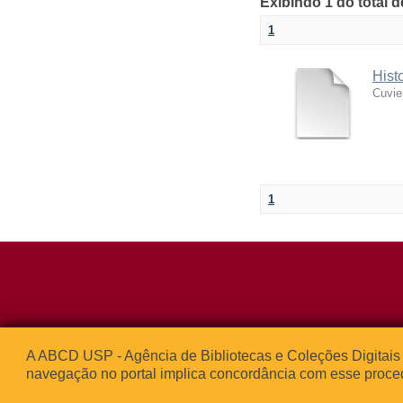
Exibindo 1 do total 
1
Hist
Cuvie
1
Rua da Praça d
A ABCD USP - Agência de Bibliotecas e Coleções Digitais 
05508-050 – Ci
navegação no portal implica concordância com esse proce
São Paulo, SP 