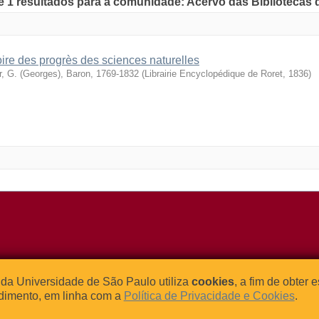
de 1 resultados para a comunidade: Acervo das Bibliotecas
oire des progrès des sciences naturelles
r, G. (Georges), Baron, 1769-1832
(
Librairie Encyclopédique de Roret
,
1836
)
o Relógio, 109 – Bloco L
Tel: (0xx11) 3091-4195 / (0xx11) 
da Universidade de São Paulo utiliza
cookies
, a fim de obter 
dade Universitária
Fax: (0xx11) 3091-1567
dimento, em linha com a
Política de Privacidade e Cookies
.
– Brasil
E-mail:
atendimento@abcd.usp.br