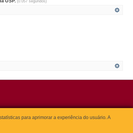
 da USP.
(0.057 segundos)
3091-1541
estatísticas para aprimorar a experiência do usuário. A



