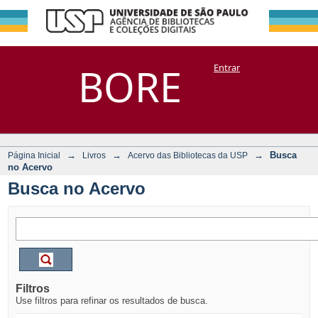
Busca no Acervo
Repositório
BORE
Entrar
DSpace/Manakin + Corisco
→
→
→
Busca
Página Inicial
Livros
Acervo das Bibliotecas da USP
no Acervo
Busca no Acervo
Filtros
Use filtros para refinar os resultados de busca.