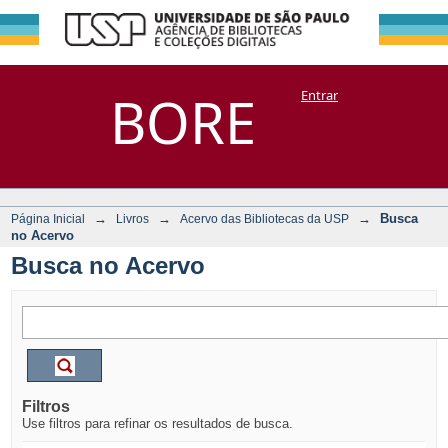
Busca no Acervo
Repositório
BORE
Entrar
DSpace/Manakin + Corisco
→
→
→
Busca
Página Inicial
Livros
Acervo das Bibliotecas da USP
no Acervo
Busca no Acervo
Filtros
Use filtros para refinar os resultados de busca.