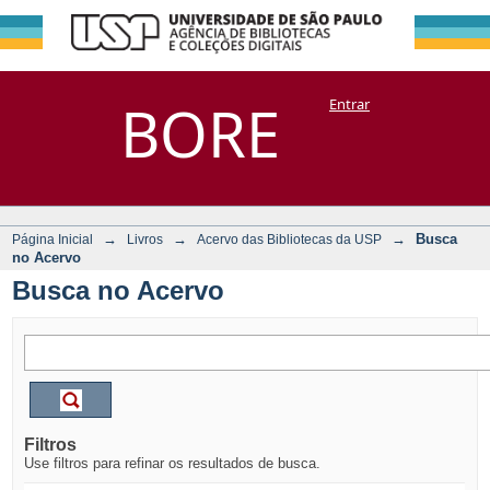
Busca no Acervo
Repositório
BORE
Entrar
DSpace/Manakin + Corisco
→
→
→
Busca
Página Inicial
Livros
Acervo das Bibliotecas da USP
no Acervo
Busca no Acervo
Filtros
Use filtros para refinar os resultados de busca.