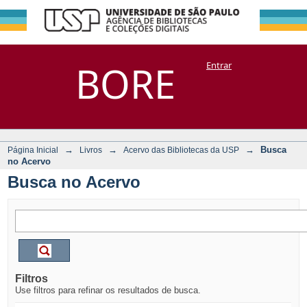
Busca no Acervo
Repositório
BORE
Entrar
DSpace/Manakin + Corisco
→
→
→
Busca
Página Inicial
Livros
Acervo das Bibliotecas da USP
no Acervo
Busca no Acervo
Filtros
Use filtros para refinar os resultados de busca.