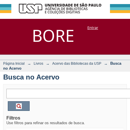
Busca no Acervo
Repositório
BORE
Entrar
DSpace/Manakin + Corisco
→
→
→
Busca
Página Inicial
Livros
Acervo das Bibliotecas da USP
no Acervo
Busca no Acervo
Filtros
Use filtros para refinar os resultados de busca.