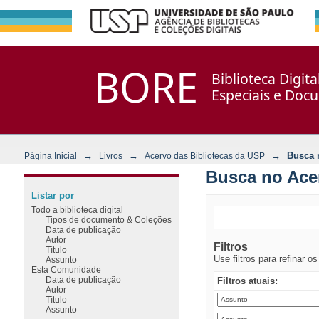
Busca no Acervo
Repositório DSpace/Manakin + Corisco
BORE
Biblioteca Digit
Especiais e Doc
→
→
→
Busca 
Página Inicial
Livros
Acervo das Bibliotecas da USP
Busca no Ace
Listar por
Todo a biblioteca digital
Tipos de documento & Coleções
Data de publicação
Autor
Filtros
Título
Use filtros para refinar o
Assunto
Esta Comunidade
Data de publicação
Filtros atuais:
Autor
Título
Assunto