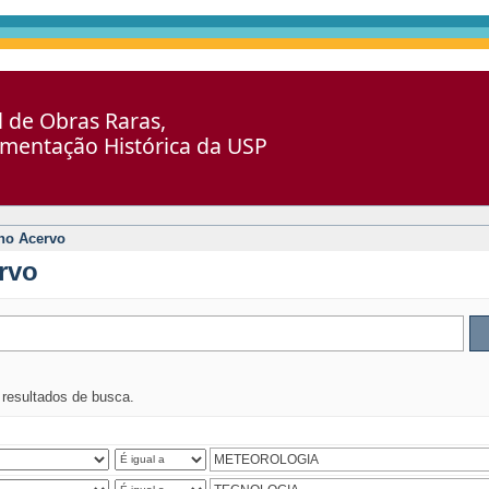
al de Obras Raras,
umentação Histórica da USP
no Acervo
rvo
s resultados de busca.