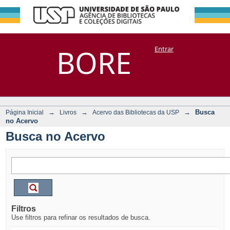
Busca no Acervo
Repositório
BORE
Entrar
DSpace/Manakin + Corisco
→
→
→
Busca
Página Inicial
Livros
Acervo das Bibliotecas da USP
no Acervo
Busca no Acervo
Filtros
Use filtros para refinar os resultados de busca.