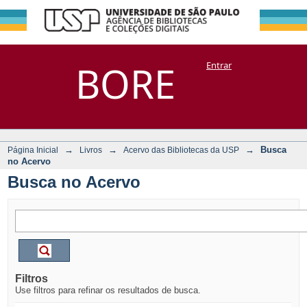
Busca no Acervo
Repositório
BORE
Entrar
DSpace/Manakin + Corisco
→
→
→
Busca
Página Inicial
Livros
Acervo das Bibliotecas da USP
no Acervo
Busca no Acervo
Filtros
Use filtros para refinar os resultados de busca.