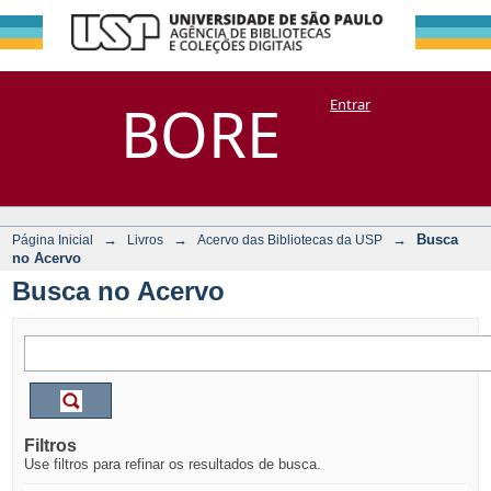
Busca no Acervo
Repositório
BORE
Entrar
DSpace/Manakin + Corisco
→
→
→
Busca
Página Inicial
Livros
Acervo das Bibliotecas da USP
no Acervo
Busca no Acervo
Filtros
Use filtros para refinar os resultados de busca.