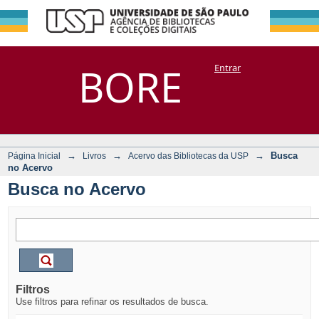
Busca no Acervo
Repositório
BORE
Entrar
DSpace/Manakin + Corisco
→
→
→
Busca
Página Inicial
Livros
Acervo das Bibliotecas da USP
no Acervo
Busca no Acervo
Filtros
Use filtros para refinar os resultados de busca.