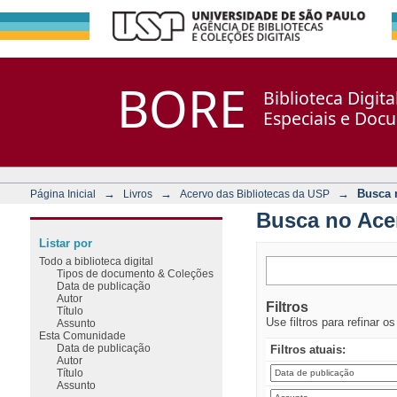
Busca no Acervo
Repositório DSpace/Manakin + Corisco
BORE
Biblioteca Digit
Especiais e Doc
→
→
→
Busca 
Página Inicial
Livros
Acervo das Bibliotecas da USP
Busca no Ace
Listar por
Todo a biblioteca digital
Tipos de documento & Coleções
Data de publicação
Autor
Filtros
Título
Use filtros para refinar o
Assunto
Esta Comunidade
Data de publicação
Filtros atuais:
Autor
Título
Assunto