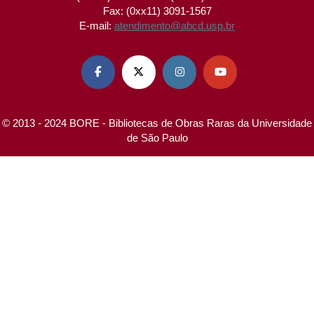
Fax: (0xx11) 3091-1567
E-mail:
atendimento@abcd.usp.br




© 2013 - 2024 BORE - Bibliotecas de Obras Raras da Universidade
de São Paulo