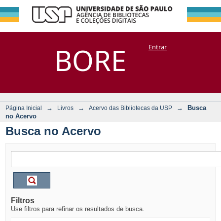
Busca no Acervo
Repositório
BORE
Entrar
DSpace/Manakin + Corisco
→
→
→
Busca
Página Inicial
Livros
Acervo das Bibliotecas da USP
no Acervo
Busca no Acervo
Filtros
Use filtros para refinar os resultados de busca.