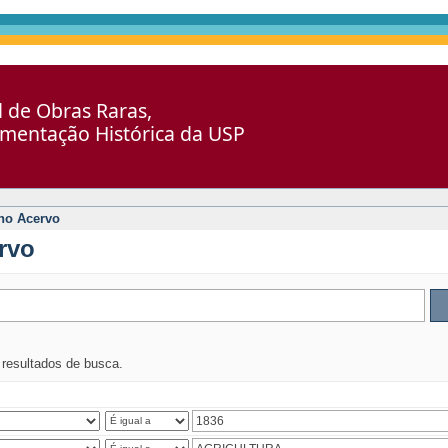
al de Obras Raras,
umentação Histórica da USP
no Acervo
rvo
s resultados de busca.