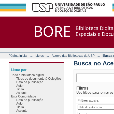
Busca no Acervo
Repositório DSpace/Manakin + Corisco
BORE
Biblioteca Digit
Especiais e Doc
→
→
→
Busca 
Página Inicial
Livros
Acervo das Bibliotecas da USP
Busca no Ace
Listar por
Todo a biblioteca digital
Tipos de documento & Coleções
Data de publicação
Autor
Filtros
Título
Use filtros para refinar o
Assunto
Esta Comunidade
Data de publicação
Filtros atuais:
Autor
Título
Assunto