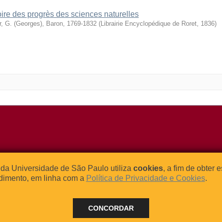
oire des progrès des sciences naturelles
r, G. (Georges), Baron, 1769-1832
(
Librairie Encyclopédique de Roret
,
1836
)
o Relógio, 109 – Bloco L
Tel: (0xx11) 3091-4195 / (0xx11) 
da Universidade de São Paulo utiliza
cookies
, a fim de obter 
dade Universitária
Fax: (0xx11) 3091-1567
dimento, em linha com a
Política de Privacidade e Cookies
.
– Brasil
E-mail:
atendimento@abcd.usp.br
CONCORDAR
 - 2024 BORE - Bibliotecas de Obras Raras da Universidade de Sã