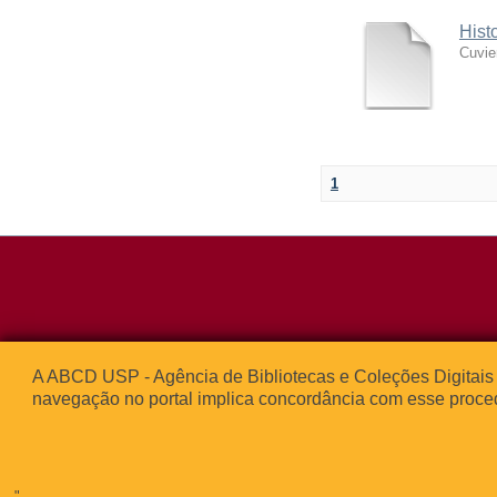
Hist
Cuvie
1
Rua da Praça d
A ABCD USP - Agência de Bibliotecas e Coleções Digitais 
05508-050 – Ci
navegação no portal implica concordância com esse proce
São Paulo, SP 
© 2013
"