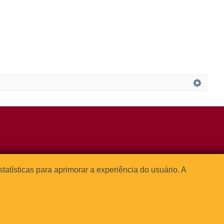
3091-1541
estatísticas para aprimorar a experiência do usuário. A




o Paulo