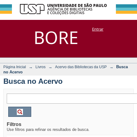
Busca no Acervo
Repositório
BORE
Entrar
DSpace/Manakin + Corisco
→
→
→
Busca
Página Inicial
Livros
Acervo das Bibliotecas da USP
no Acervo
Busca no Acervo
Filtros
Use filtros para refinar os resultados de busca.