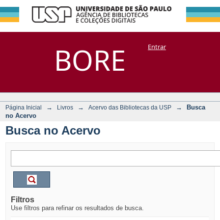
Busca no Acervo
Repositório
BORE
Entrar
DSpace/Manakin + Corisco
→
→
→
Busca
Página Inicial
Livros
Acervo das Bibliotecas da USP
no Acervo
Busca no Acervo
Filtros
Use filtros para refinar os resultados de busca.