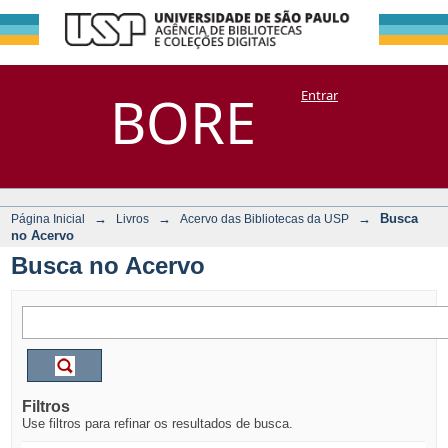
Busca no Acervo
Repositório
BORE
Entrar
DSpace/Manakin + Corisco
→
→
→
Busca
Página Inicial
Livros
Acervo das Bibliotecas da USP
no Acervo
Busca no Acervo
Filtros
Use filtros para refinar os resultados de busca.