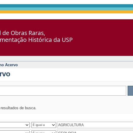
al de Obras Raras,
umentação Histórica da USP
no Acervo
rvo
s resultados de busca.