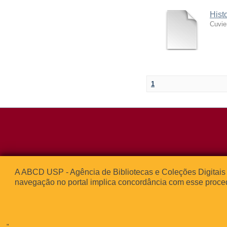
Hist
Cuvie
1
Rua da Praça d
A ABCD USP - Agência de Bibliotecas e Coleções Digitais 
05508-050 – Ci
navegação no portal implica concordância com esse proce
São Paulo, SP 
© 2013
"