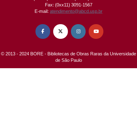
Fax: (0xx11) 3091-1567
E-mail:
atendimento@abcd.usp.br




© 2013 - 2024 BORE - Bibliotecas de Obras Raras da Universidade
de São Paulo