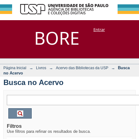
Busca no Acervo
Repositório
BORE
Entrar
DSpace/Manakin + Corisco
→
→
→
Busca
Página Inicial
Livros
Acervo das Bibliotecas da USP
no Acervo
Busca no Acervo
Filtros
Use filtros para refinar os resultados de busca.