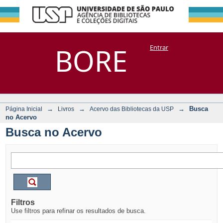
Busca no Acervo
Repositório
BORE
Entrar
DSpace/Manakin + Corisco
→
→
→
Busca
Página Inicial
Livros
Acervo das Bibliotecas da USP
no Acervo
Busca no Acervo
Filtros
Use filtros para refinar os resultados de busca.